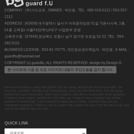
COMPANY : (주)가드포유 , OWNER : 박민원 , TEL : 080-019-0112 / 053-557-
2112
ADDRESS : [42659] 대구광역시 달서구 야외음악당로 51길 7(본사사옥, 1층,
b1층 교육장) 서울/대전/부산/대구 사업본부 운영
교육연수원 : [37943] 경상북도 포항시 남구 장기면 모포길 52-22, TEL : 054-
282-0111
BUSINESS LICENSE : 503-81-70775, 개인정보관리책임자 : 박민원 , E-MAIL :
guardfu@hanmail.net
COPYRIGHT (c) guardfu, ALL RIGHTS RESERVED. design by Design G
본 사이트에 사용 된 모든 이미지와 내용의 무단도용을 금지 합니다.
We have created a awesome theme Far far away, behind the word mountains, far
from the countries Vokalia and Consonantia, there live the blind texts.Far far away,
behind the word mountains, Man must explore, and this is exploration at its greatest.
Problems look mighty small from 150 miles up. I believe every human has a finite
number of heartbeats. I don't intend to waste any of mine. Science has not yet
mastered prophecy. Failure is not an option We predict too much for the next year and
yet far too little for the next ten.
QUICK LINK