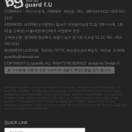
COMPANY : (주)가드포유 , OWNER : 박민원 , TEL : 080-019-0112 / 053-557-
2112
ADDRESS : [42659] 대구광역시 달서구 야외음악당로 51길 7(본사사옥, 1층,
b1층 교육장) 서울/대전/부산/대구 사업본부 운영
교육연수원 : [37943] 경상북도 포항시 남구 장기면 모포길 52-22, TEL : 054-
282-0111
BUSINESS LICENSE : 503-81-70775, 개인정보관리책임자 : 박민원 , E-MAIL :
guardfu@hanmail.net
COPYRIGHT (c) guardfu, ALL RIGHTS RESERVED. design by Design G
본 사이트에 사용 된 모든 이미지와 내용의 무단도용을 금지 합니다.
We have created a awesome theme Far far away, behind the word mountains, far
from the countries Vokalia and Consonantia, there live the blind texts.Far far away,
behind the word mountains, Man must explore, and this is exploration at its greatest.
Problems look mighty small from 150 miles up. I believe every human has a finite
number of heartbeats. I don't intend to waste any of mine. Science has not yet
mastered prophecy. Failure is not an option We predict too much for the next year and
yet far too little for the next ten.
QUICK LINK