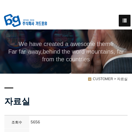
We have created a awesome theme
Far far away,behind the word mountains, far
from the countries
CUSTOMER > 자료실
자료실
5656
조회수