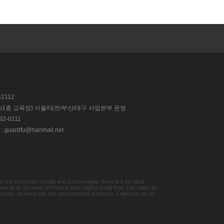
-2112
층, b1층 교육장) 서울/대전/부산/대구 사업본부 운영
2-0111
guardfu@hanmail.net
the countries Vokalia and Consonantia, there live the blind
ion at its greatest. Problems look mighty small from 150 miles up.
of mine. Science has not yet mastered prophecy. Failure is not an