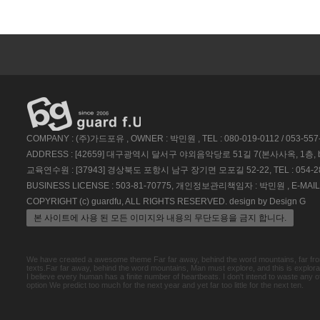
COMPANY : (주)가드포유 , OWNER : 박민원 , TEL : 080-019-0112 / 053-557
ADDRESS : [42659] 대구광역시 달서구 야외음악당로 51길 7(본사사옥, 1
교육연수원 : [37943] 경상북도 포항시 남구 장기면 모포길 52-22, TEL : 054-28
BUSINESS LICENSE : 503-81-70775, 개인정보관리책임자 : 박민원 , E-MAIL : 
COPYRIGHT (c) guardfu, ALL RIGHTS RESERVED. design by Design G
본 사이트에 사용 된 모든 이미지와 내용의 무단도용을 금지 합니다.
We have created a awesome theme Far far away, behind the word mountains, far from 
texts.Far far away, behind the word mountains, Man must explore, and this is explorat
I believe every human has a finite number of heartbeats. I don't intend to waste any 
option We predict too much for the next year and yet far too little for the next ten.