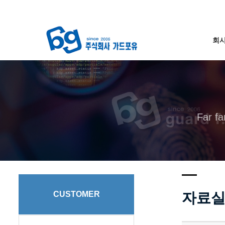
회
Far fa
자료
CUSTOMER