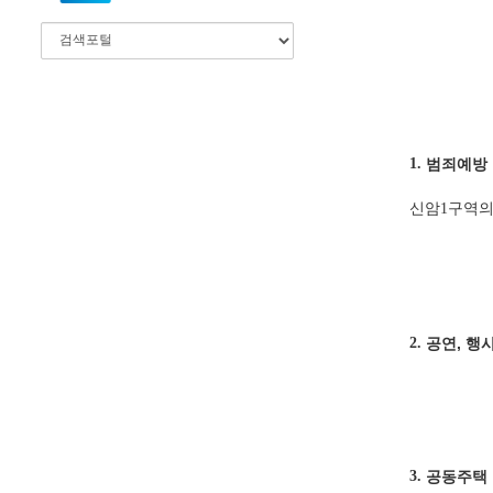
1.
범죄예방
신암1구역의
2.
공연, 행
3.
공동주택