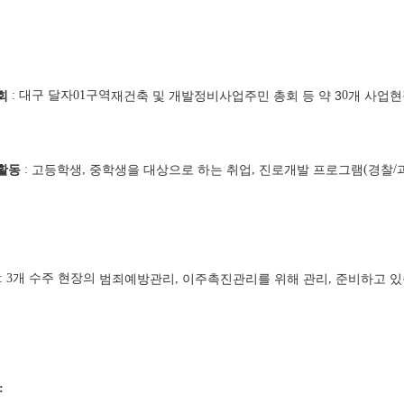
회
: 대구 달자01구역
재건축 및 개발정비사업주민 총회 등 약 3
0
개 사업현
활동
:
고등학생
,
중학생을 대상으로 하는 취업
,
진로개발 프로그램
(
경찰
/
: 3개 수주 현장의
범죄예방관리
,
이주촉진관리를 위해 관리
,
준비하고 
: