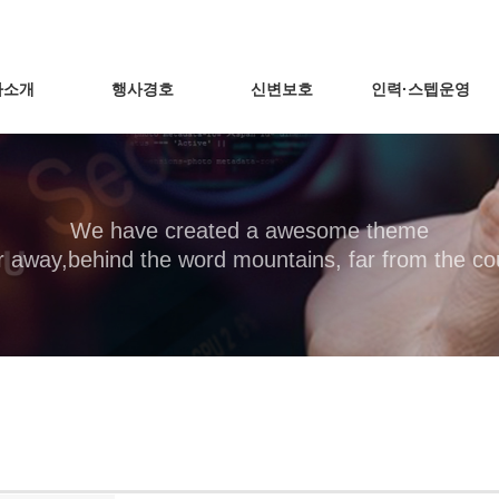
사소개
행사경호
신변보호
인력·스텝운영
We have created a awesome theme
r away,behind the word mountains, far from the co
실