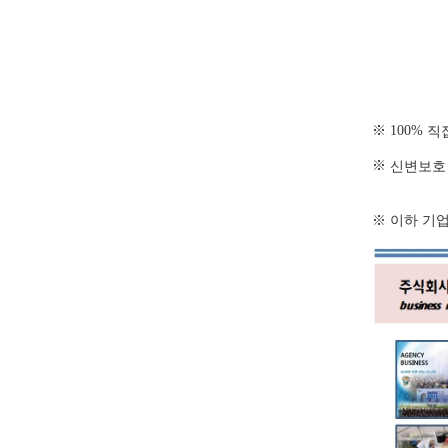
※
100%
직
※
신변보호
※ 이하 기